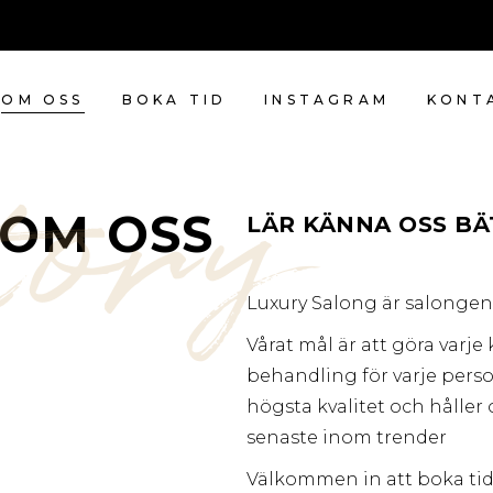
OM OSS
BOKA TID
INSTAGRAM
KONT
tory
OM OSS
LÄR KÄNNA OSS BÄ
Luxury Salong är salongen
Vårat mål är att göra varj
behandling för varje pers
högsta kvalitet och hålle
senaste inom trender
Välkommen in att boka tid 