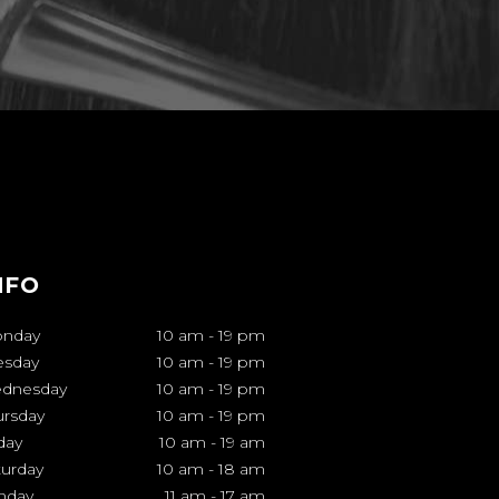
NFO
nday
10 am
-
19 pm
esday
10 am
-
19 pm
dnesday
10 am
-
19 pm
ursday
10 am
-
19 pm
day
10 am
-
19 am
turday
10 am
-
18 am
nday
11 am
-
17 am