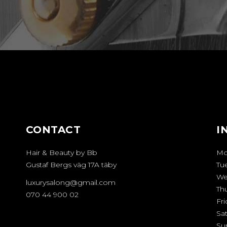
CONTACT
I
Hair & Beauty by Bb
Mo
Gustaf Bergs väg 17A täby
Tu
We
luxurysalong@gmail.com
Th
070 44 900 02
Fri
Sa
Su