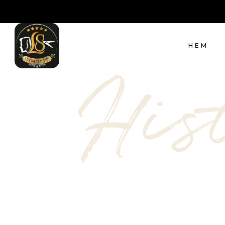
HEM
His