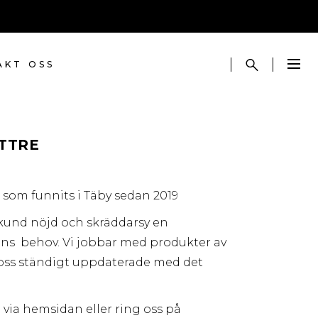
AKT OSS
TTRE
 som funnits i Täby sedan 2019
e kund nöjd och skräddarsy en
ons behov. Vi jobbar med produkter av
r oss ständigt uppdaterade med det
via hemsidan eller ring oss på